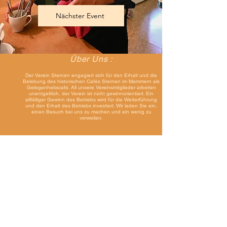
Nächster Event
Über Uns :
Der Verein Sternen engagiert sich für den Erhalt und die
Belebung des historischen Cafés Sternen im Mammern als
Gelegenheitscafé. All unsere Vereinsmitglieder arbeiten
unentgeltlich, der Verein ist nicht gewinnorientiert. Ein
allfälliger Gewinn des Betriebs wird für die Weiterführung
und den Erhalt des Betriebs investiert. Wir laden Sie ein,
einen Besuch bei uns zu machen und ein wenig zu
verweilen.
Möchten Sie den Verein in der
einen oder anderen Form
unterstützen im Erhalt des Cafés?
Zum Beispiel aktive
Helfereinsätze im Café machen
(z.B. mit gelegentlichen oder
regelmässigen Kuchenlieferung)?