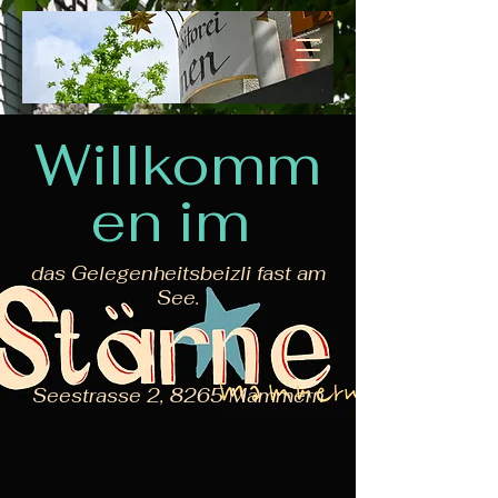
Willkomm
en
im
das Gelegenheitsbeizli fast am
See.
Seestrasse 2, 8265 Mammern