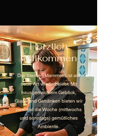
Herzlich
Willkommen
Der Sternen Mammern ist auf
neue Art wiederbelebt. Mit
hausgemachtem Gebäck,
Glacé und Getränken bieten wir
zweimal die Woche (mittwochs
und sonntags) gemütliches
Ambiente.